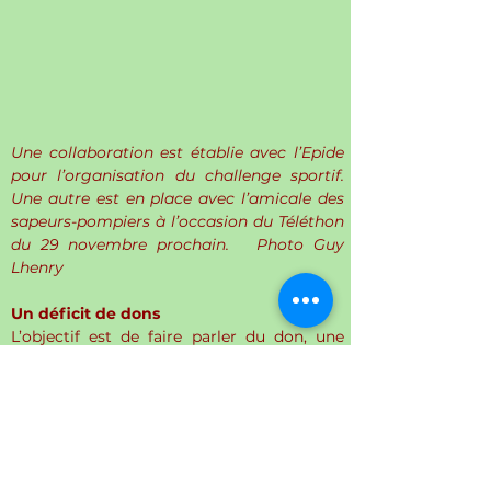
Une collaboration est établie avec l’Epide 
pour l’organisation du challenge sportif. 
Une autre est en place avec l’amicale des 
sapeurs-pompiers à l’occasion du Téléthon 
du 29 novembre prochain.   Photo Guy 
Lhenry
Un déficit de dons
L’objectif est de faire parler du don, une 
attitude qui n’est pas encore ancrée dans 
les esprits de tous et d’abord de faire que le 
sujet soit couramment abordé, puisque 
tout un chacun peut, un jour ou l’autre, 
être confronté à la décision. En 2024, en 
France, 5 634 greffes ont été réalisées, soit 