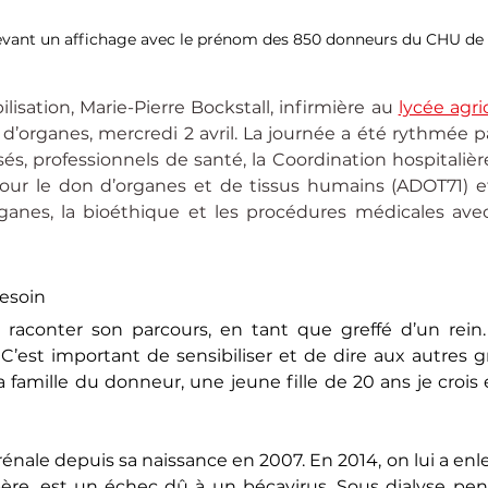
evant un affichage avec le prénom des 850 donneurs du CHU de 
lisation, Marie-Pierre Bockstall, infirmière au 
lycée agri
’organes, mercredi 2 avril. La journée a été rythmée par
sés, professionnels de santé, la Coordination hospitaliè
n pour le don d’organes et de tissus humains (ADOT71) 
ganes, la bioéthique et les procédures médicales avec
esoin
 raconter son parcours, en tant que greffé d’un rein.
’est important de sensibiliser et de dire aux autres gre
 famille du donneur, une jeune fille de 20 ans je crois e
énale depuis sa naissance en 2007. En 2014, on lui a enlevé
père, est un échec dû à un bécavirus. Sous dialyse penda