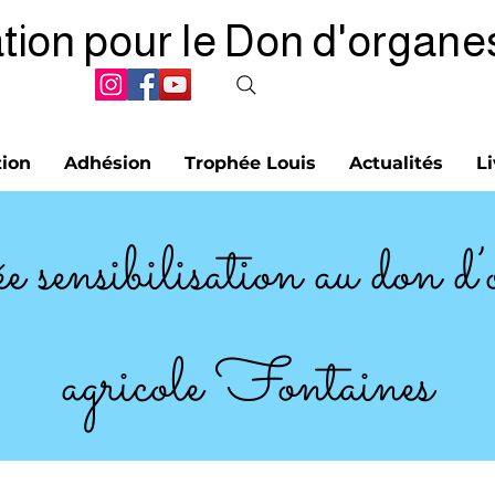
tion pour le Don d'organe
tion
Adhésion
Trophée Louis
Actualités
Li
 sensibilisation au don d’o
agricole Fontaines