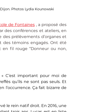
Dijon. Photos Lydia Kounowski
cole de Fontaines
 , a proposé des 
 des conférences et ateliers, en 
re des prélèvements d’organes et 
et des témoins engagés. Ont été 
 en fil rouge “Donneur ou non, 
 « C’est important pour moi de 
ffés qu’ils ne sont pas seuls. Et 
n l’occurrence. Ça fait bizarre de 
 le rein natif droit. En 2016, une 
nt trois ans, Lucas est en liste 