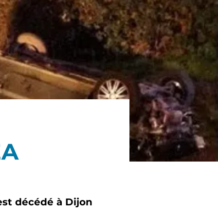
EA
est décédé à Dijon